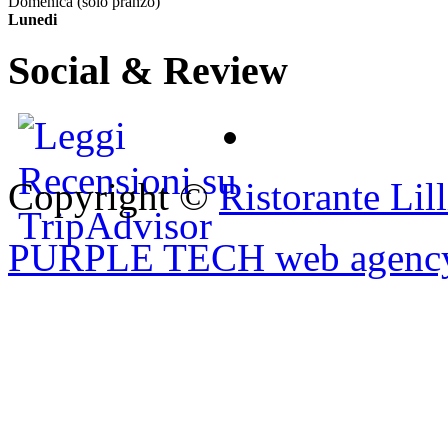
Domenica (solo pranzo)
Lunedi
Social & Review
Copyright ©
Ristorante Lil
PURPLE TECH web agency |